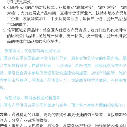
求对接更高效。
创新多元化的产销对接模式：积极推动“农超对接”、“农社对接”、“农
对接”，大力发展农产品电商、直播带货等新业态。扶持本地农产品
工企业，发展净菜加工、中央厨房等业务，延伸产业链，提升产品适
市场的能力。
培育区域公用品牌：整合区内优质农产品资源，着力打造具有永川特
的区域公用品牌，通过统一标准、统一标识、统一营销，提升永川农
品的整体市场认知度和竞争力。
、 政策协同，优化营商与发展环境
川区政府在示范区创建中扮演着引导者、服务者和监管者的多重角色。通
台专项扶持政策，在财政补贴、土地保障、金融信贷、税收优惠等方面给
持，吸引社会资本参与供应链基础设施建设与运营。加强市场监管，维护
竞争的市场秩序，保障农产品质量安全，为农商互联营造健康、有序的发
境。
、 展望成效，赋能乡村振兴新篇章
川区农产品供应链示范区的创建与完善，预计将产生多方面的积极影响：
农民
：通过稳定的订单、更高的收购价和更便捷的销售渠道，直接增加经
收入，分享产业链增值收益。
产业
：推动农业向规模化、标准化、品牌化转型升级，增强区域农业的抗