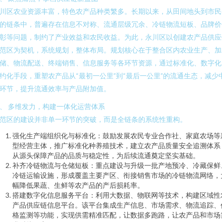
川区农业资源丰富，特色农产品种类繁多。长期以来，从田间地头到市民
的链条中，普遍存在信息不对称、流通层级冗余、冷链物流短板、品牌价
彰等问题，制约了产业效益和农民收益。为此，永川区以创建农产品供应
范区为契机，系统规划，整体布局。规划核心在于整合区内农业生产、加
储、物流配送、终端销售、信息服务等各环节资源，通过标准化、数字化
约化手段，重塑农产品从“最初一公里”到“最后一公里”的流通生态，减少
环节，提升流通效率与产品附加值。
、 多维发力，构建一体化运营体系
范区的建设并非单一环节的突破，而是全链条的系统性重构。
强化生产端组织化与标准化：鼓励发展农民专业合作社、家庭农场等
型经营主体，推广标准化种养殖技术，建立农产品质量安全追溯体系
从源头保障产品的品质与稳定性，为后续流通奠定坚实基础。
补齐冷链物流与仓储短板：重点建设与升级一批产地预冷、冷藏保鲜
冷链运输设施，形成覆盖主要产区、衔接销售市场的冷链物流网络，
幅降低果蔬、生鲜等农产品的产后损耗率。
搭建数字化信息服务平台：利用大数据、物联网等技术，构建区域性
产品供应链信息平台。该平台集成生产信息、市场需求、物流追踪、
格监测等功能，实现供需精准匹配，让数据多跑路，让农产品和市场