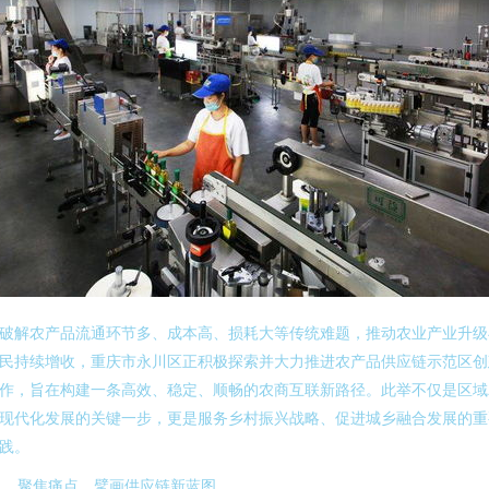
破解农产品流通环节多、成本高、损耗大等传统难题，推动农业产业升级
民持续增收，重庆市永川区正积极探索并大力推进农产品供应链示范区创
作，旨在构建一条高效、稳定、顺畅的农商互联新路径。此举不仅是区域
现代化发展的关键一步，更是服务乡村振兴战略、促进城乡融合发展的重
践。
、 聚焦痛点，擘画供应链新蓝图