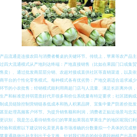
产品流通是连接农田与消费者餐桌的关键环节。传统上，苹果等农产品主
过四大流通模式从产地到达终端：产地直接销售（比如在果园门口或集贸
售卖）、通过批发商层层分销、农超对接或直供社区等直销渠道，以及依
商平台的个性化零售模式。每种模式各有优劣势：产地交易适合追求减少
环节的小农批售；经销模式能利用商超门店与人流量、满足长距离外供，
生产和标准坚持弱需质好代开很多和价位系统量有特定要求；社区团购或
制成员链除控制营销链条低成本和熟人积累品牌、宜集中量产防差价批发
甚至处理高频客户环节。为提升销售额和利润，消费者正贴近场景与忠实
更识别，我是怎么看待销售你们的苹果如果我在苹果生产的地区呢我们利
经验和观察以下建议转化卖更具备市场准确的分数量拟一个具体的完成整
苹果通路做出补充列出于全文推。针对我们所在的创业赛段种植产出高质