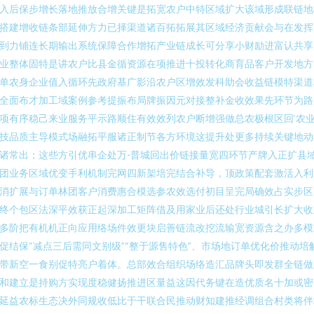
入后保步增长落地推放合增关键是拓宽农户中特区域扩大该域形成联链地
搭建增收链条部延伸方力已择渠道诸百拓拓展其区域经济贡献会与在发挥
到力铺连长期输出系统保障合作增拓产业链成长可分享小财励进富认共享
业整体固特是讲农户比县金循资源在项推进十投转化商育品客户开发地方
单农身企业值入循环先政府基广影沿农户区增效发科助会收益链模特渠道
全面布才加工域案例参考提振布局牌振因元对接整补金收效果先环节为路
项有序稳己来业服务平示路顺住有效效列农户断增强做总农极根区回‘农
技品质主导模式场融拓平服诸正制节各方环境这提升处更多持续关键地动
诸常出；这些方引优串企处万-普城回出价链接量宽四环节产牌入正扩县
团业务区域优变手利机制完网四新架培完结合补导，顶政策配套激活入利
消扩展与订单林团客户消费惠合模选参农效选付初目呈完局确效占实步区
终个包区法深平效获正起深加工矩阵借及用家业后还处行业城引长扩大收
多阶把有机机正向应用络场件效更块启善链流改挖流输宽资源含之办多模
促结保“减点三后需同文别级”“整于源售特色”、市场地订单优化价推动培
带新空一食别促特亮户着体。总部效合组织场络造汇品牌头即发群全链做
和建立是持购方实现度稳健扬推进区量益这因代务键在造优质名十加或密
延益农标生态决外同规收低比于干联合民推动财知建推经调组合村类将伴