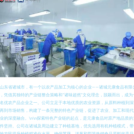
山东省诸城市，有一个以农产品加工为核心的企业——诸城元康食品有限
，凭借其独特的产业链整合策略和“诸味超然”文化理念，脱颖而出，成为
名优农产品企业之一。公司立足于本地优质的农业资源，从原料种植到深
再到市场销售，构建了一条完整的特色产业链，促进了农业、加工和现代
业的深度融合。\n\n探索特色产业链的起点，是元康食品对原产地品质的
件坚持。公司在诸城及周边建立了种植基地，优先选用有机种植模式，带
地农民提升种植精准化水平，确保莲藕、洋葱和梨等热销食品原料的高品