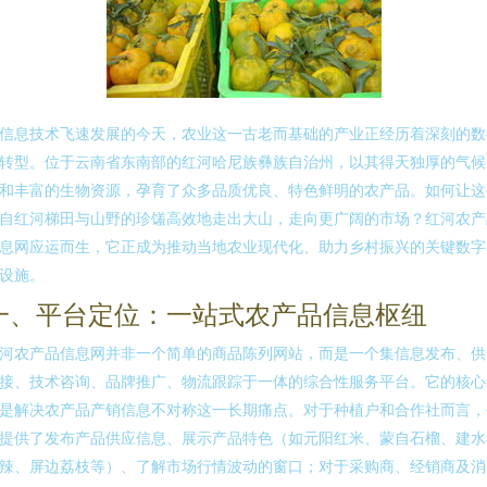
信息技术飞速发展的今天，农业这一古老而基础的产业正经历着深刻的数
转型。位于云南省东南部的红河哈尼族彝族自治州，以其得天独厚的气候
和丰富的生物资源，孕育了众多品质优良、特色鲜明的农产品。如何让这
自红河梯田与山野的珍馐高效地走出大山，走向更广阔的市场？红河农产
息网应运而生，它正成为推动当地农业现代化、助力乡村振兴的关键数字
设施。
一、平台定位：一站式农产品信息枢纽
河农产品信息网并非一个简单的商品陈列网站，而是一个集信息发布、供
接、技术咨询、品牌推广、物流跟踪于一体的综合性服务平台。它的核心
是解决农产品产销信息不对称这一长期痛点。对于种植户和合作社而言，
提供了发布产品供应信息、展示产品特色（如元阳红米、蒙自石榴、建水
辣、屏边荔枝等）、了解市场行情波动的窗口；对于采购商、经销商及消