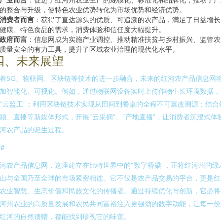
的整合与升级，使特色农业优势转化为市场优势和经济优势。
消费者而言
：获得了直达源头的优质、可追溯的农产品，满足了日益增长
健康、特色食品的需求，消费体验和信任度大幅提升。
政府而言
：信息网成为实施产业调控、推动精准扶贫与乡村振兴、监管农
质量安全的有力工具，提升了区域农业治理的现代化水平。
四、未来展望
着5G、物联网、区块链等技术的进一步融合，未来的红河农产品信息网
加智能化、可视化。例如，通过物联网设备实时上传作物生长环境数据，
“云监工”；利用区块链技术实现从田间到餐桌的全程不可篡改溯源；结合
频、直播等新媒体形式，开展“云采摘”、“产地直播”，让消费者沉浸式体
河农产品的诞生过程。
##
河农产品信息网，这座建立在比特世界中的“数字桥梁”，正将红河州的绿
山与全国乃至全球的市场紧密相连。它不仅是农产品交易的平台，更是红
农业智慧、生态价值和民族文化的传播者。通过持续优化与创新，它必将
河州农业的高质量发展和农民共同富裕注入更强劲的数字动能，让每一份
红河的自然馈赠，都能找到珍视它的味蕾。