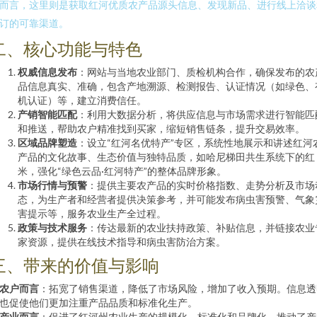
而言，这里则是获取红河优质农产品源头信息、发现新品、进行线上洽谈
订的可靠渠道。
二、核心功能与特色
权威信息发布
：网站与当地农业部门、质检机构合作，确保发布的农
品信息真实、准确，包含产地溯源、检测报告、认证情况（如绿色、
机认证）等，建立消费信任。
产销智能匹配
：利用大数据分析，将供应信息与市场需求进行智能匹
和推送，帮助农户精准找到买家，缩短销售链条，提升交易效率。
区域品牌塑造
：设立“红河名优特产”专区，系统性地展示和讲述红河
产品的文化故事、生态价值与独特品质，如哈尼梯田共生系统下的红
米，强化“绿色云品·红河特产”的整体品牌形象。
市场行情与预警
：提供主要农产品的实时价格指数、走势分析及市场
态，为生产者和经营者提供决策参考，并可能发布病虫害预警、气象
害提示等，服务农业生产全过程。
政策与技术服务
：传达最新的农业扶持政策、补贴信息，并链接农业
家资源，提供在线技术指导和病虫害防治方案。
三、带来的价值与影响
农户而言
：拓宽了销售渠道，降低了市场风险，增加了收入预期。信息透
也促使他们更加注重产品品质和标准化生产。
产业而言
：促进了红河州农业生产的规模化、标准化和品牌化，推动了产