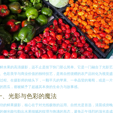
鲜水果的高清摄影，远不止是按下快门那么简单。它是一门融合了光影艺
、色彩美学与商业价值的独特技艺，是将自然馈赠的农产品转化为视觉盛
过程。在摄影师的镜头下，一颗平凡的苹果、一串晶莹的葡萄，或是一片
的西瓜，都被赋予了超越其本身的生命力与故事感。
一、光影与色彩的魔法
功的鲜果摄影，核心在于对光线极致的运用。自然光是首选，清晨或傍晚
的侧光能勾勒出水果细腻的纹理与饱满的形态，避免正午强烈的顶光造成