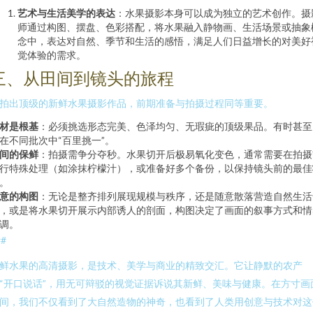
艺术与生活美学的表达
：水果摄影本身可以成为独立的艺术创作。摄
师通过构图、摆盘、色彩搭配，将水果融入静物画、生活场景或抽象
念中，表达对自然、季节和生活的感悟，满足人们日益增长的对美好
觉体验的需求。
三、从田间到镜头的旅程
拍出顶级的新鲜水果摄影作品，前期准备与拍摄过程同等重要。
材是根基
：必须挑选形态完美、色泽均匀、无瑕疵的顶级果品。有时甚至
在不同批次中“百里挑一”。
间的保鲜
：拍摄需争分夺秒。水果切开后极易氧化变色，通常需要在拍摄
行特殊处理（如涂抹柠檬汁），或准备好多个备份，以保持镜头前的最佳
。
意的构图
：无论是整齐排列展现规模与秩序，还是随意散落营造自然生活
，或是将水果切开展示内部诱人的剖面，构图决定了画面的叙事方式和情
调。
##
鲜水果的高清摄影，是技术、美学与商业的精致交汇。它让静默的农产
“开口说话”，用无可辩驳的视觉证据诉说其新鲜、美味与健康。在方寸画
间，我们不仅看到了大自然造物的神奇，也看到了人类用创意与技术对这