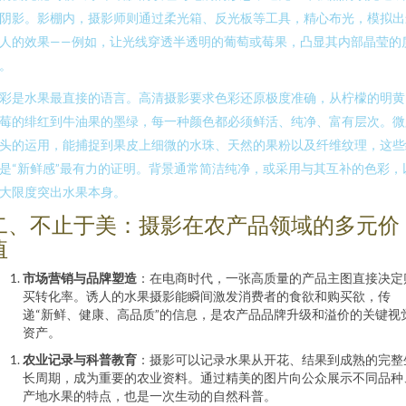
阴影。影棚内，摄影师则通过柔光箱、反光板等工具，精心布光，模拟出
人的效果——例如，让光线穿透半透明的葡萄或莓果，凸显其内部晶莹的
。
彩是水果最直接的语言。高清摄影要求色彩还原极度准确，从柠檬的明黄
莓的绯红到牛油果的墨绿，每一种颜色都必须鲜活、纯净、富有层次。微
头的运用，能捕捉到果皮上细微的水珠、天然的果粉以及纤维纹理，这些
是“新鲜感”最有力的证明。背景通常简洁纯净，或采用与其互补的色彩，
大限度突出水果本身。
二、不止于美：摄影在农产品领域的多元价
值
市场营销与品牌塑造
：在电商时代，一张高质量的产品主图直接决定
买转化率。诱人的水果摄影能瞬间激发消费者的食欲和购买欲，传
递“新鲜、健康、高品质”的信息，是农产品品牌升级和溢价的关键视
资产。
农业记录与科普教育
：摄影可以记录水果从开花、结果到成熟的完整
长周期，成为重要的农业资料。通过精美的图片向公众展示不同品种
产地水果的特点，也是一次生动的自然科普。